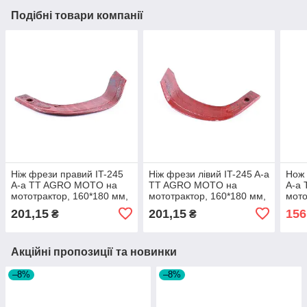
Подібні товари компанії
Ніж фрези правий IT-245
Ніж фрези лівий IT-245 A-a
Нож 
A-a TT AGRO MOTO на
TT AGRO MOTO на
A-a
мототрактор, 160*180 мм,
мототрактор, 160*180 мм,
мото
510 г
510 гр
450 
201,15
201,15
156
₴
₴
Акційні пропозиції та новинки
–8%
–8%