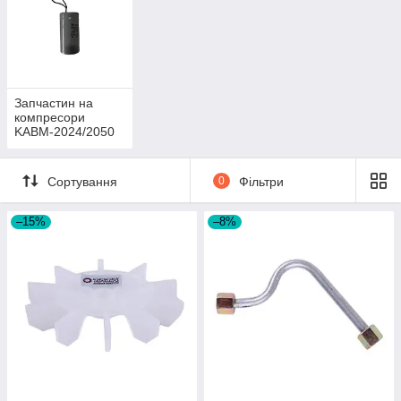
Запчастин на
компресори
KABM-2024/2050
KADB-1008 KAV-
3050 KCN-2070A
Сортування
0
Фільтри
–15%
–8%