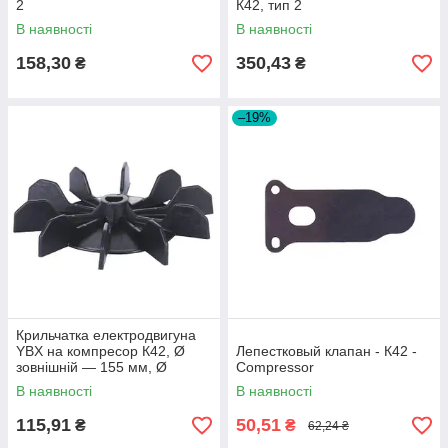
2
К42, тип 2
В наявності
В наявності
158,30
350,43
₴
₴
–19%
Крильчатка електродвигуна
YBX на компресор К42, Ø
Лепестковый клапан - К42 -
зовнішній — 155 мм, Ø
Compressor
внутрішній — 14/11 мм
В наявності
В наявності
115,91
50,51
₴
₴
62,24 ₴