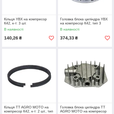
Кільця YBX на компресор
Головка блока циліндра YBX
К42, к-т: 3 шт.
на компресор К42, тип 3
В наявності
В наявності
140,26
374,33
₴
₴
Кільця TT AGRO MOTO на
Головка блока циліндра TT
компресор К42, к-т: 2 шт., тип
AGRO MOTO на компресор