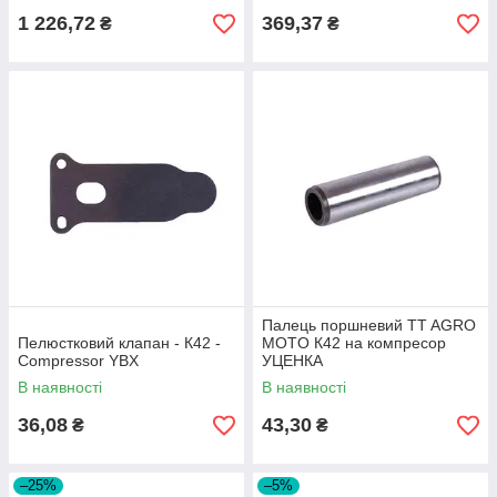
1 226,72
369,37
₴
₴
Палець поршневий TT AGRO
Пелюстковий клапан - К42 -
MOTO К42 на компресор
Compressor YBX
УЦЕНКА
В наявності
В наявності
36,08
43,30
₴
₴
–25%
–5%