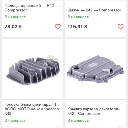
Палець поршневий — К42 —
Compressor
Шатун — К42 — Compressor
В наявності
В наявності
78,02
115,91
₴
₴
Головка блока цилиндра TT
AGRO MOTO на компрессор
Крышка картера двигателя -
К42
К42 - Compressor
В наявності
В наявності