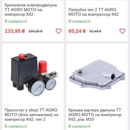
Крильчатка електродвигуна
TT AGRO MOTO на
Патрубок тип 2 TT AGRO
компресор К42
MOTO на компрессор К42
В наявності
В наявності
133,95
85,24
₴
₴
158,30 ₴
92,46 ₴
Пресостат у зборі TT AGRO
Кришка картера двигуна TT
MOTO (блок автоматики) на
AGRO MOTO на компресор
компресор К42, тип 2
К42, різь М20
В наявності
В наявності