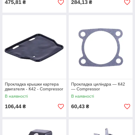
475,81
284,13
₴
₴
Прокладка крышки картера
Прокладка циліндра — К42
двигателя - К42 - Compressor
— Compressor
В наявності
В наявності
106,44
60,43
₴
₴