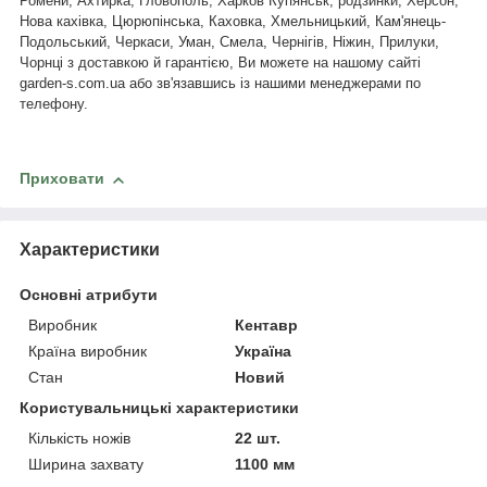
Ромени, Ахтирка, Гловополь, Харков Купянськ, родзинки, Херсон,
Нова кахівка, Цюрюпінська, Каховка, Хмельницький, Кам'янець-
Подольський, Черкаси, Уман, Смела, Чернігів, Ніжин, Прилуки,
Чорнці з доставкою й гарантією, Ви можете на нашому сайті
garden
-
s
.
com
.
ua
або зв'язавшись із нашими менеджерами по
телефону.
Приховати
Характеристики
Основні атрибути
Виробник
Кентавр
Країна виробник
Україна
Стан
Новий
Користувальницькі характеристики
Кількість ножів
22 шт.
Ширина захвату
1100 мм