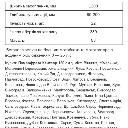
Ширина захоплення, мм
1200
Глибина культивації, мм
80-200
Кількість ножів, шт.
22
Число обертів за хвилину
280
Маса, кг
58
Встановлюється на будь-які мотоблоки та мототратора з
водяним охолодженням 8 — 25 л.с.
Купити
Почвофреза Кентавр 120 см
у місті Вінниця, Жмеринка,
Могилево-Подольський, Хмельницький, Луцк, Ковіль, Новаолінськ,
Днепропетровськ, Крівий Рог, Дніпродзержинс, Нікополь,
Павлоград, Новосковськ, Жовті Води, Житосвіт, Бердічов,
Коростень, Новоградво-Волинський, Удж, Мукаче, Берегово, Хуст,
Виноградів, Запорожнення, Мелітополь, Бердянськ, Енергодар,
Токмак, Івано-Франковськ, Калуш, Коломия, Львів, Біла Церква,
Бровари, Фастов, Борісполь, Волошков, Кисовоград, Олександрія,
Світловодськ, Львів, Борислава, Др, Самбор, Строр Червоноград,
Ніколаєв, Одеса,тківниця, Чорноморськ, Іллічевськ, Белгород-
Днестрівський, Котовськ, Полтава, Кременчуг, Лубни, Рівно,
Кузнєцовск, Дубно, Костополь, Сарни, Суми, Конотоп, Шостка,