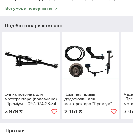
Всі умови повернення
Подібні товари компанії
Зчіпка потрійна для
Комплект шківів
Часн
мототрактора (подовжена)
додатковий для
"Пре
"Преміум" | 097-074-28-84
мототрактора "Преміум"
мото
(без гідравліки, хутро.
ложк
3 979
2 161
7 0
₴
₴
Роз'єднання копійки +
097-
ремінь) | 097-074-28-84
Про нас