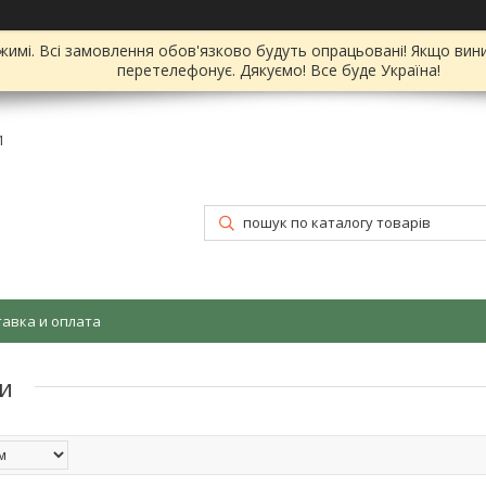
имі. Всі замовлення обов'язково будуть опрацьовані! Якщо вин
перетелефонує. Дякуємо! Все буде Україна!
1
тавка и оплата
и