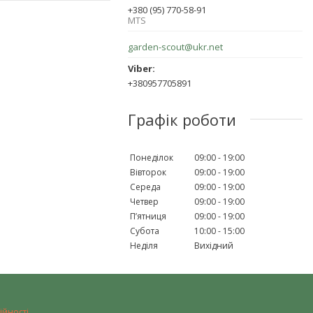
+380 (95) 770-58-91
MTS
garden-scout@ukr.net
+380957705891
Графік роботи
Понеділок
09:00
19:00
Вівторок
09:00
19:00
Середа
09:00
19:00
Четвер
09:00
19:00
Пʼятниця
09:00
19:00
Субота
10:00
15:00
Неділя
Вихідний
ійності