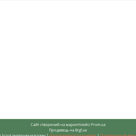
Сайт створений на маркетплейсі
Prom.ua
Продавець на Bigl.ua
Garden Scout интернет-магазин |
Поскаржитися на контент
|
Політика конфіденц