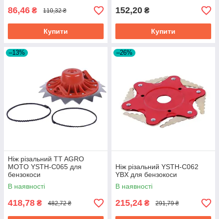
86,46
152,20
₴
₴
110,32 ₴
Купити
Купити
–13%
–26%
Ніж різальний TT AGRO
MOTO YSTH-C065 для
Ніж різальний YSTH-C062
бензокоси
YBX для бензокоси
В наявності
В наявності
418,78
215,24
₴
₴
482,72 ₴
291,79 ₴