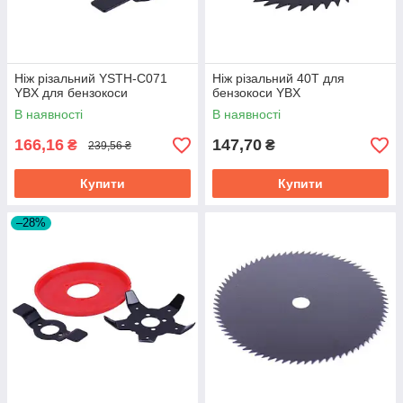
Ніж різальний YSTH-C071
Ніж різальний 40Т для
YBX для бензокоси
бензокоси YBX
В наявності
В наявності
166,16
147,70
₴
₴
239,56 ₴
Купити
Купити
–28%