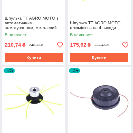
Шпулька TT AGRO MOTO з
автоматичним
Шпулька TT AGRO MOTO
намотуванням, металевий
алюмінієва на 4 виходи
носик із підшипником
В наявності
В наявності
210,74
175,62
₴
₴
248,12 ₴
222,45 ₴
Купити
Купити
–3%
–2%