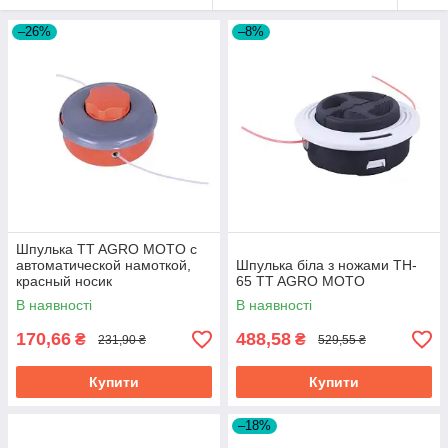
–26%
–8%
Шпулька TT AGRO MOTO с
автоматической намоткой,
Шпулька біла з ножами TH-
красный носик
65 TT AGRO MOTO
В наявності
В наявності
170,66
488,58
₴
₴
231,90 ₴
529,55 ₴
Купити
Купити
–18%