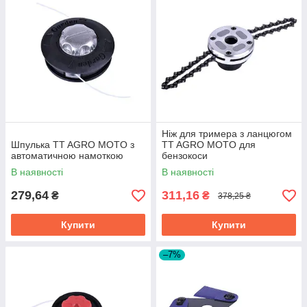
Ніж для тримера з ланцюгом
Шпулька TT AGRO MOTO з
TT AGRO MOTO для
автоматичною намоткою
бензокоси
В наявності
В наявності
279,64
311,16
₴
₴
378,25 ₴
Купити
Купити
–7%