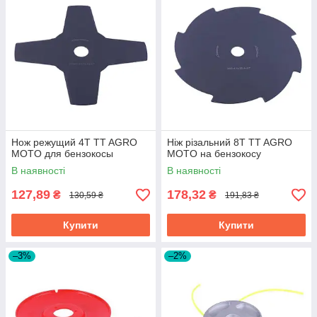
Нож режущий 4Т TT AGRO
Ніж різальний 8Т TT AGRO
MOTO для бензокосы
MOTO на бензокосу
В наявності
В наявності
127,89
178,32
₴
₴
130,59 ₴
191,83 ₴
Купити
Купити
–3%
–2%