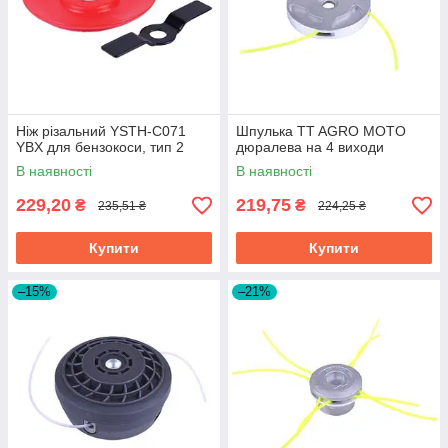
Ніж різальний YSTH-C071
Шпулька TT AGRO MOTO
YBX для бензокоси, тип 2
дюралева на 4 виходи
В наявності
В наявності
229,20
219,75
₴
₴
235,51 ₴
224,25 ₴
Купити
Купити
–15%
–21%