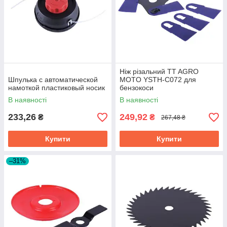
Ніж різальний TT AGRO
Шпулька с автоматической
MOTO YSTH-C072 для
намоткой пластиковый носик
бензокоси
В наявності
В наявності
233,26
249,92
₴
₴
267,48 ₴
Купити
Купити
–31%