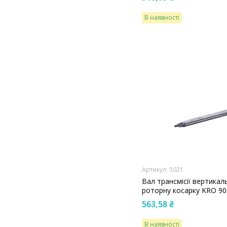
В наявності
5021
Вал трансмісії вертика
роторну косарку KRO 90
563,58 ₴
В наявності