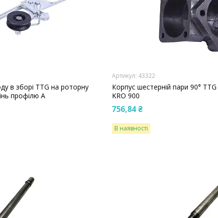
43322
ду в зборі TTG на роторну
Корпус шестерній пари 90° TTG
інь профілю А
KRO 900
756,84 ₴
В наявності