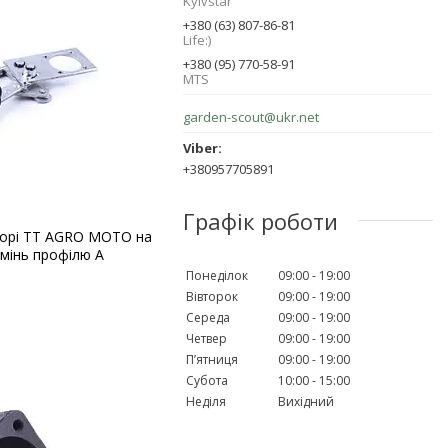
Kyivstar
+380 (63) 807-86-81
Life:)
+380 (95) 770-58-91
MTS
garden-scout@ukr.net
+380957705891
Графік роботи
борі TT AGRO MOTO на
емінь профілю А
Понеділок
09:00
19:00
Вівторок
09:00
19:00
Середа
09:00
19:00
Четвер
09:00
19:00
Пʼятниця
09:00
19:00
Субота
10:00
15:00
Неділя
Вихідний