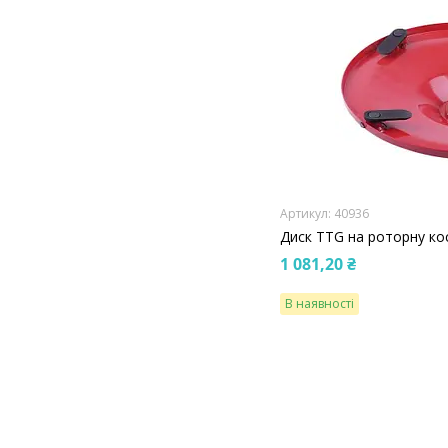
40936
Диск TTG на роторну ко
1 081,20 ₴
В наявності