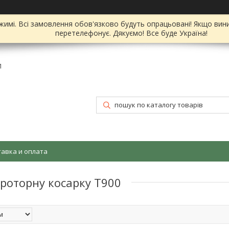
имі. Всі замовлення обов'язково будуть опрацьовані! Якщо вин
перетелефонує. Дякуємо! Все буде Україна!
1
тавка и оплата
роторну косарку Т900