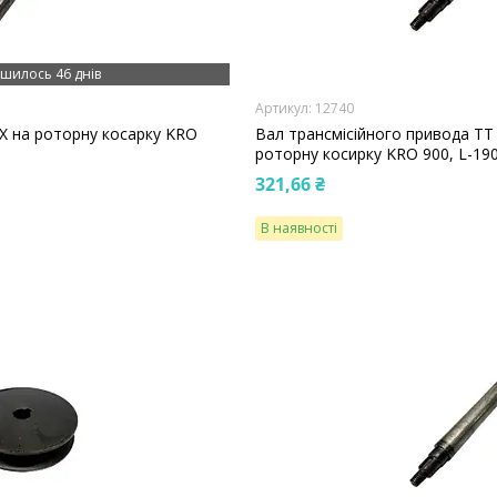
шилось 46 днів
12740
BX на роторну косарку KRO
Вал трансмісійного привода T
роторну косирку KRO 900, L-190
321,66 ₴
В наявності