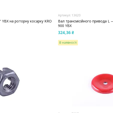
13620
" YBX на роторну косарку KRO
Вал трансмісійного привода L 
900 YBX
324,36 ₴
В наявності