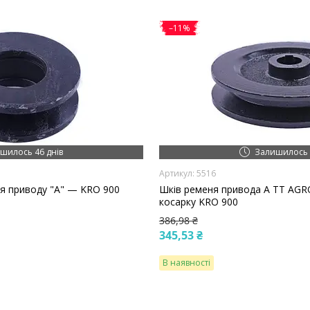
–11%
шилось 46 днів
Залишилось 
5516
я приводу "A" — KRO 900
Шків ременя привода А TT AG
косарку KRO 900
386,98 ₴
345,53 ₴
В наявності