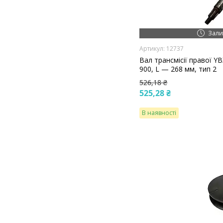
Зали
12737
Вал трансмісії правої Y
900, L — 268 мм, тип 2
526,18 ₴
525,28 ₴
В наявності