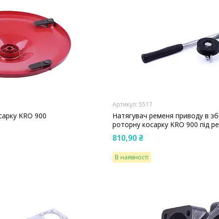
5517
сарку KRO 900
Натягувач ременя приводу в з
роторну косарку KRO 900 під р
810,90 ₴
В наявності