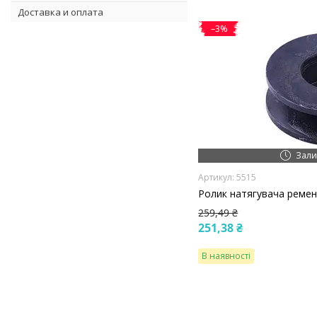
Доставка и оплата
–3%
Зали
5515
Ролик натягувача ремен
259,49 ₴
251,38 ₴
В наявності