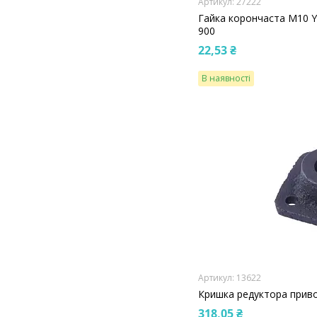
27222
Гайка корончаста М10 Y
900
22,53 ₴
В наявності
13622
Кришка редуктора прив
318,05 ₴