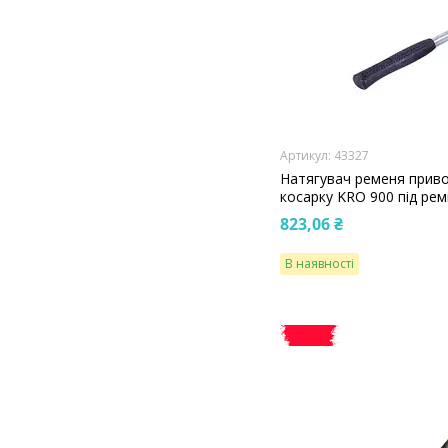
43327
Натягувач ременя приво
косарку KRO 900 під рем
823,06 ₴
В наявності