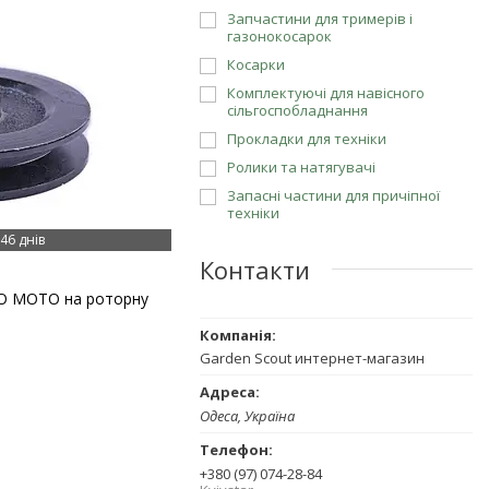
Запчастини для тримерів і
газонокосарок
Косарки
Комплектуючі для навісного
сільгоспобладнання
Прокладки для техніки
Ролики та натягувачі
Запасні частини для причіпної
техніки
46 днів
Контакти
RO MOTO на роторну
Garden Scout интернет-магазин
Одеса, Україна
+380 (97) 074-28-84