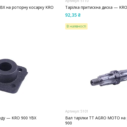
5110
BX на роторну косарку KRO
Тарілка притискна диска — KRO
92,35 ₴
В наявності
5101
оду — KRO 900 YBX
Вал тарілки TT AGRO MOTO на 
900