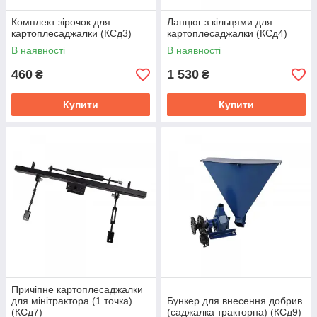
Комплект зірочок для
Ланцюг з кільцями для
картоплесаджалки (КСд3)
картоплесаджалки (КСд4)
В наявності
В наявності
460
1 530
₴
₴
Купити
Купити
Причіпне картоплесаджалки
для мінітрактора (1 точка)
Бункер для внесення добрив
(КСд7)
(саджалка тракторна) (КСд9)