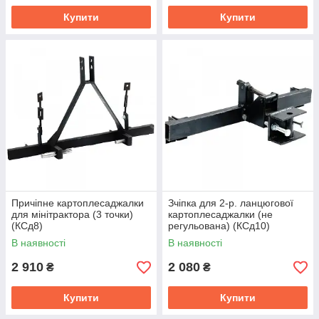
Купити
Купити
Причіпне картоплесаджалки
Зчіпка для 2-р. ланцюгової
для мінітрактора (3 точки)
картоплесаджалки (не
(КСд8)
регульована) (КСд10)
В наявності
В наявності
2 910
2 080
₴
₴
Купити
Купити