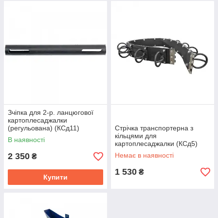
Зчіпка для 2-р. ланцюгової
картоплесаджалки
(регульована) (КСд11)
Стрічка транспортерна з
кільцями для
В наявності
картоплесаджалки (КСд5)
2 350
Немає в наявності
₴
1 530
₴
Купити